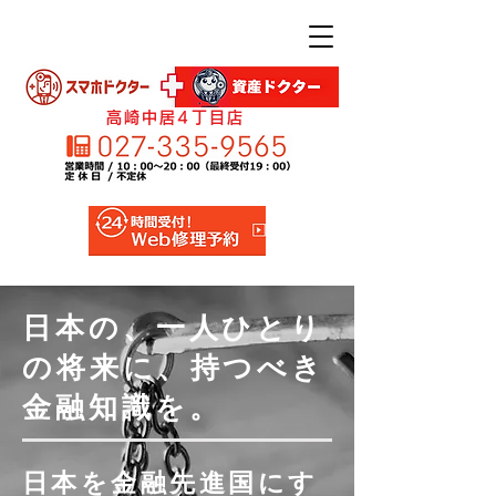
高崎中居4丁目店
日本の、一人ひとり
の将来に、持つべき
金融知識を。
日本を金融先進国にす