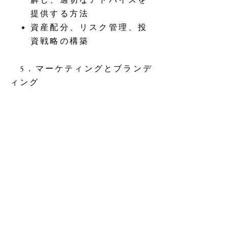
提供する方法
資産配分、リスク管理、投
資戦略の構築
5．マーケティングとブランデ
ィング
独立IFA事業のブランディ
ングとマーケティング戦略
オンラインおよびオフライ
ンでのプロモーション方法
とツール
6
業務運営と管理
．
事業運営に関する基本的な
スキルとベストプラクティ
ス