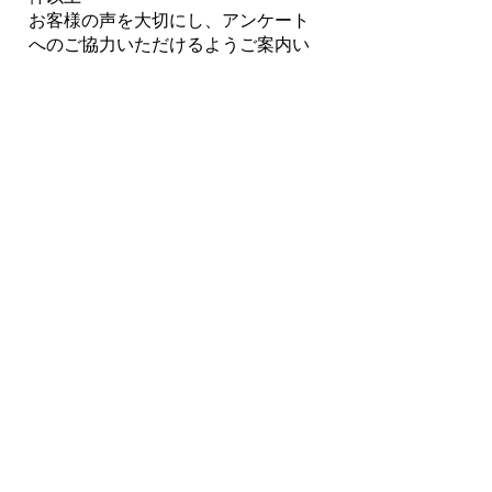
お客様の声を大切にし、アンケート
へのご協力いただけるようご案内い
たします
指標４ 重要な情報を分かりやすく
ご案内いたします
社内の情報共有会議 月1回以上
社内での相互点検・共有を通じて、
重要な情報の確認を徹底し、適切な
情報提供をいたします
指標５ お客様に寄り添った保険サ
ービスを提供します
生命保険継続率95.4％（2022年度
比）自動車保険継続率97.8%（2022
年度比）
ご契約顧客へのコンタクト 年２回
以上
日頃のコンタクトを欠かさず、万が
一のときにも安心していただける対