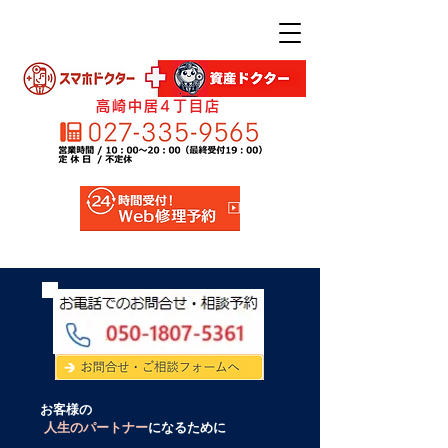
高崎中居4丁目店
お
客様の
人生のパートナー
になるために